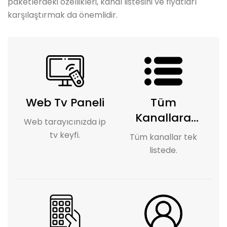
paketlerdeki özellikleri, kanal listesini ve fiyatları
karşılaştırmak da önemlidir.
Web Tv Paneli
Tüm
Kanallara
Web tarayıcınızda ip
Erişim
tv keyfi.
Tüm kanallar tek
listede.