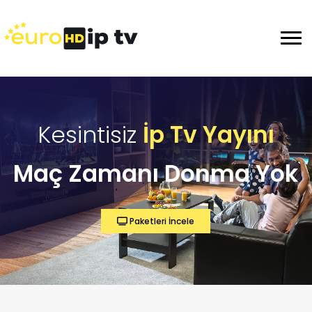
Kesintisiz
İp Tv Yayını
Maç Zamanı Donma Yok
Paketleri İncele