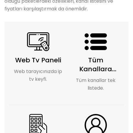
olduğu paketlerdeki özellikleri, kanal listesini ve
fiyatları karşılaştırmak da önemlidir.
Web Tv Paneli
Tüm
Kanallara
Web tarayıcınızda ip
Erişim
tv keyfi.
Tüm kanallar tek
listede.